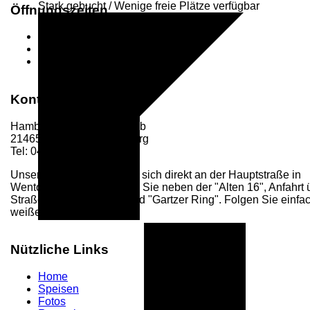
Stark gebucht / Wenige freie Plätze verfügbar
Öffnungszeiten
Mo. - Fr.
11:00 - 22:00 Uhr
Sa
12:00 - 22:00 Uhr
So:
12:00 - 21:00 Uhr
Kontakt / Anfahrt
Hamburger Landstraße 28b
21465 Wentorf bei Hamburg
Tel: 040 - 720 43 16
Unser Restaurant befindet sich direkt an der Hauptstraße in
Wentorf. Parkplätze finden Sie neben der "Alten 16", Anfahrt 
Straße "An der Wache" und "Gartzer Ring". Folgen Sie einfa
weißen Hinweisschildern.
Nützliche Links
Home
Speisen
Fotos