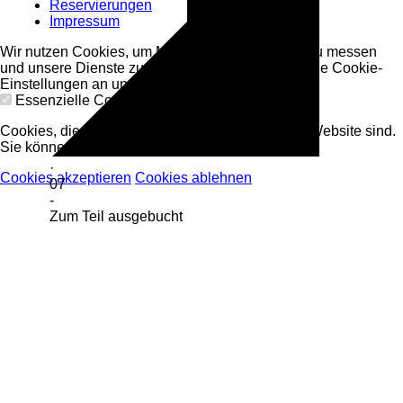
Reservierungen
Impressum
Wir nutzen Cookies, um Marketing-Maßnahmen zu messen
und unsere Dienste zu verbessern. Bitte sieh dir die Cookie-
Einstellungen an und bestätige deine Auswahl.
Essenzielle Cookies
Cookies, die essenziell für die Funktionalität der Website sind.
Sie können nicht abgelehnt werden.
·
Cookies akzeptieren
Cookies ablehnen
07
-
Zum Teil ausgebucht