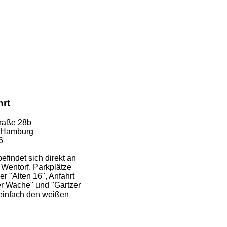
hrt
raße 28b
i Hamburg
6
efindet sich direkt an
 Wentorf. Parkplätze
r "Alten 16", Anfahrt
er Wache" und "Gartzer
 einfach den weißen