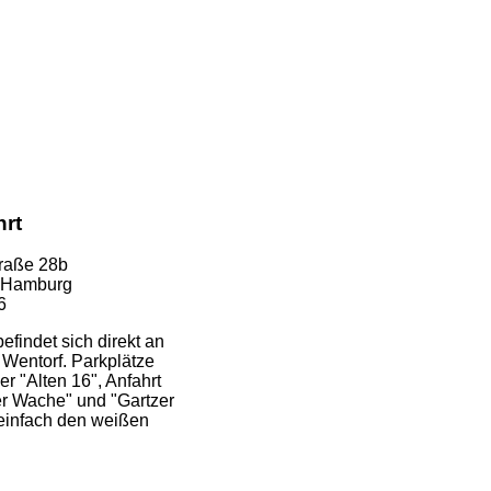
hrt
raße 28b
i Hamburg
6
efindet sich direkt an
 Wentorf. Parkplätze
r "Alten 16", Anfahrt
er Wache" und "Gartzer
 einfach den weißen